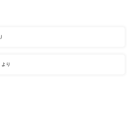
り
り
より