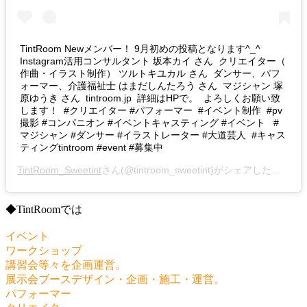
TintRoom Newメンバー！ 9月初めの投稿となります^_^
Instagram活用コンサルタント 坂本カイ さん クリエイター（
作曲・イラスト制作） ツルトキユカル さん ダンサー、パフ
ォーマー、介護福祉士 はまだしんたろう さん マジシャン 塚
原ゆうき さん tintroom.jp 詳細はHPで。 よろしくお願い致
します！ #クリエイター #パフォーマー #イベント制作 #pv
撮影 #コンパニオン #イベントキャスティング #イベント #
マジシャン #ダンサー #イラストレーター #大道芸人 #キャス
ティングtintroom #event #募集中
TintRoom_Sweetint
さん(@tintroom_sweetint)がシェアした投稿 –
◆TintRoomでは
イベント
ワークショップ
講習会等々を企画運営。
展示会ブースデザイン・企画・施工・運営。
パフォーマー