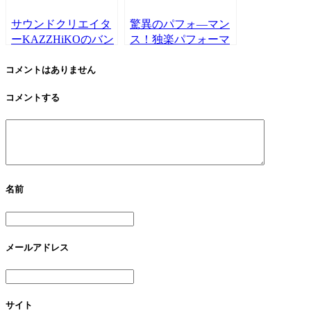
サウンドクリエイタ
驚異のパフォ―マン
ーKAZZHiKOのバン
ス！独楽パフォーマ
ドPULSE of
ー こまたん を撮っ
HUMANITYのライ
てみた。
コメントはありません
ブ撮影をさせて頂き
コメントする
ました。
名前
メールアドレス
サイト