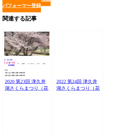
パフォーマー登録
関連する記事
2020 第23回 津久井
2022 第24回 津久井
湖さくらまつり（花
湖さくらまつり（花
の苑地）に
の苑地）にて2年越
KOMATANと望愛
しのパフォーマンス
（ノア）がやってく
をさせていただきま
る！
した。