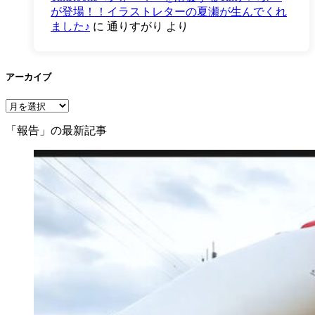
が登場！！イラストレターの夏瀬が生んでくれ
ました♪
に
通りすがり
より
アーカイブ
ア
ー
「報告」の最新記事
カ
イ
ブ