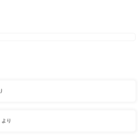
り
り
より