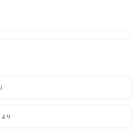
り
り
より