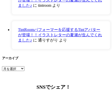
が登場！！イラストレターの夏瀬が生んでくれ
ました♪
に
tintroom
より
TintRoomパフォーマーを応援するTintアバター
が登場！！イラストレターの夏瀬が生んでくれ
ました♪
に
通りすがり
より
アーカイブ
ア
ー
カ
イ
SNSでシェア！
ブ
LINEからでもお問い合わせ頂けます
下記QRコード又はボタンから追加