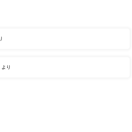
り
り
より