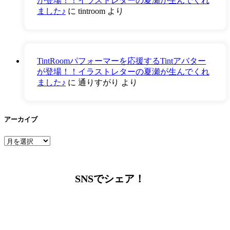
が登場！！イラストレターの夏瀬が生んでくれ
ました♪
に
tintroom
より
TintRoomパフォーマーを応援するTintアバター
が登場！！イラストレターの夏瀬が生んでくれ
ました♪
に
通りすがり
より
アーカイブ
ア
ー
カ
イ
SNSでシェア！
ブ
LINEからでもお問い合わせ頂けます
下記QRコード又はボタンから追加