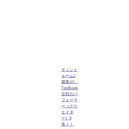
ティント
ルーム2
期第1Q。
TintRoom
注目のパ
フォーマ
ー（クリ
エイタ
ー）9
名！！