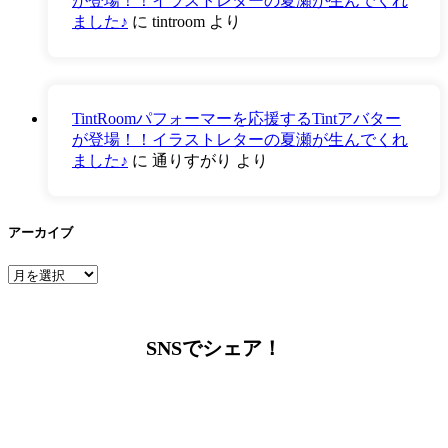
が登場！！イラストレターの夏瀬が生んでくれ
ました♪
に
tintroom
より
TintRoomパフォーマーを応援するTintアバター
が登場！！イラストレターの夏瀬が生んでくれ
ました♪
に
通りすがり
より
アーカイブ
ア
ー
カ
イ
SNSでシェア！
ブ
LINEからでもお問い合わせ頂けます
下記QRコード又はボタンから追加