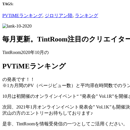
TAGS:
PVTiMEランキング
,
ジロリアン陸
,
ランキング
毎月更新。TintRoom注目のクリエイ
TintRoom2020年10月の
PVTiMEランキング
の発表です！！
※1カ月間のPV（ページビュー数）と平均滞在時間数でのラ
10月は初開催のオンラインイベント“ ”発表会” Vol.1R”を
次回、2021年1月オンラインイベント発表会” Vol.1K”も開
沢山の方のエントリーお待ちしております♪
是非、TintRoomを情報受発信の一つとしてご活用ください。