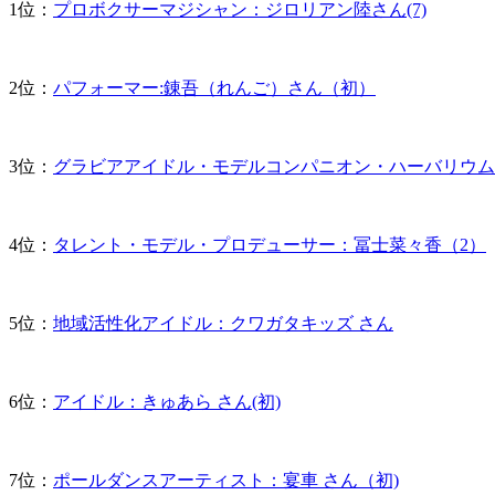
1位：
プロボクサーマジシャン：ジロリアン陸さん(7)
2位：
パフォーマー:錬吾（れんご）さん（初）
3位：
グラビアアイドル・モデルコンパニオン・ハーバリウム
4位：
タレント・モデル・プロデューサー：冨士菜々香（2）
5位：
地域活性化アイドル：クワガタキッズ さん
6位：
アイドル：きゅあら さん(初)
7位：
ポールダンスアーティスト：宴車 さん（初)