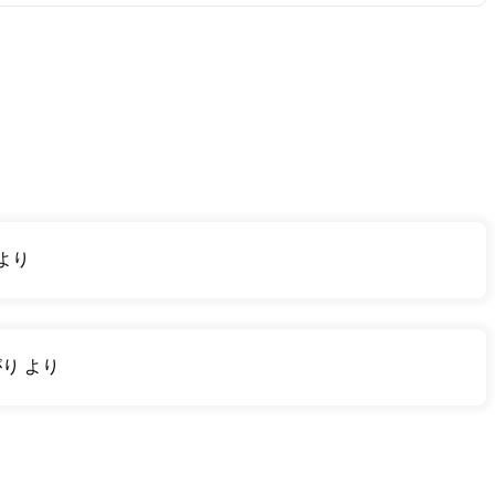
より
がり
より