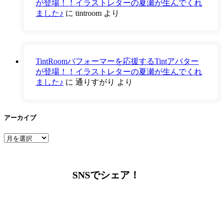
が登場！！イラストレターの夏瀬が生んでくれ
ました♪
に
tintroom
より
TintRoomパフォーマーを応援するTintアバター
が登場！！イラストレターの夏瀬が生んでくれ
ました♪
に
通りすがり
より
アーカイブ
ア
ー
カ
イ
SNSでシェア！
ブ
LINEからでもお問い合わせ頂けます
下記QRコード又はボタンから追加