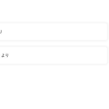
り
り
より