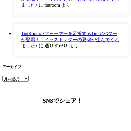
ました♪
に
tintroom
より
TintRoomパフォーマーを応援するTintアバター
が登場！！イラストレターの夏瀬が生んでくれ
ました♪
に
通りすがり
より
アーカイブ
ア
ー
カ
イ
SNSでシェア！
ブ
LINEからでもお問い合わせ頂けます
下記QRコード又はボタンから追加