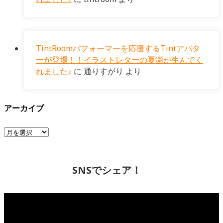
TintRoomパフォーマーを応援するTintアバタ
ーが登場！！イラストレターの夏瀬が生んでく
れました♪
に
通りすがり
より
アーカイブ
ア
ー
カ
イ
SNSでシェア！
ブ