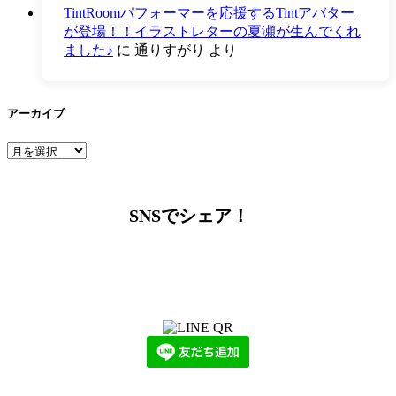
TintRoomパフォーマーを応援するTintアバター
が登場！！イラストレターの夏瀬が生んでくれ
ました♪
に
通りすがり
より
アーカイブ
ア
ー
カ
イ
SNSでシェア！
ブ
LINEからでもお問い合わせ頂けます
下記QRコード又はボタンから追加