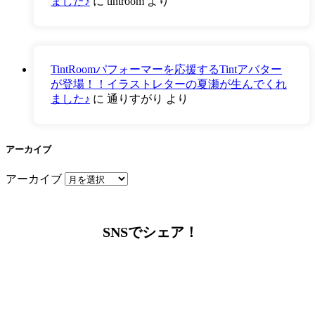
ました♪
に
tintroom
より
TintRoomパフォーマーを応援するTintアバター
が登場！！イラストレターの夏瀬が生んでくれ
ました♪
に
通りすがり
より
アーカイブ
アーカイブ
SNSでシェア！
LINEからでもお問い合わせ頂けます
下記QRコード又はボタンから追加