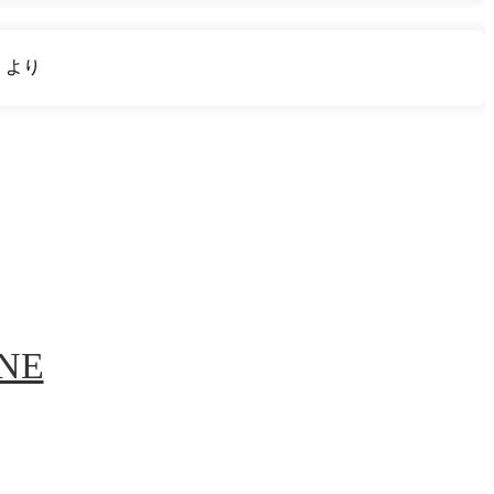
り
より
INE