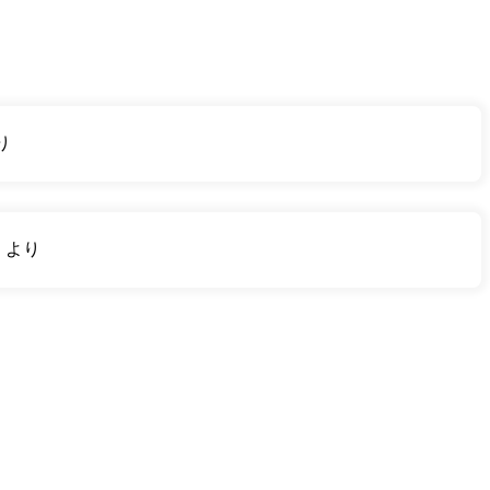
り
り
より