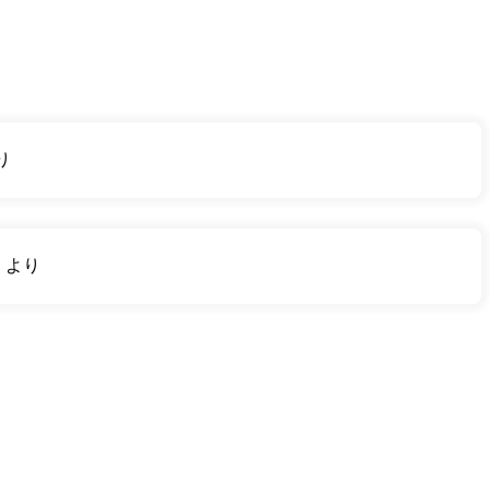
り
り
より