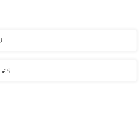
り
り
より