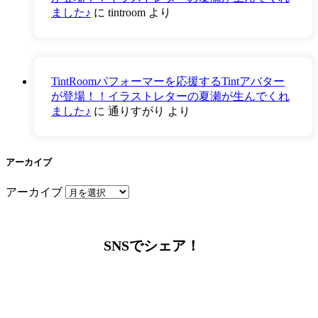
ました♪
に
tintroom
より
TintRoomパフォーマーを応援するTintアバター
が登場！！イラストレターの夏瀬が生んでくれ
ました♪
に
通りすがり
より
アーカイブ
アーカイブ
SNSでシェア！
LINEからでもお問い合わせ頂けます
下記QRコード又はボタンから追加