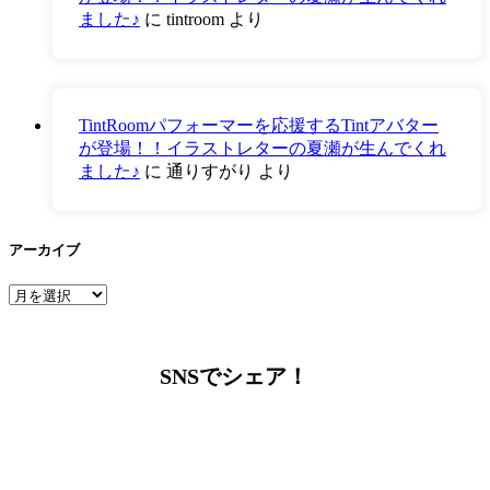
ました♪
に
tintroom
より
TintRoomパフォーマーを応援するTintアバター
が登場！！イラストレターの夏瀬が生んでくれ
ました♪
に
通りすがり
より
アーカイブ
ア
ー
カ
イ
SNSでシェア！
ブ
LINEからでもお問い合わせ頂けます
下記QRコード又はボタンから追加