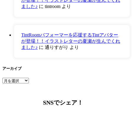
が登場！！イラストレターの夏瀬が生んでくれ
ました♪
に
tintroom
より
TintRoomパフォーマーを応援するTintアバター
が登場！！イラストレターの夏瀬が生んでくれ
ました♪
に
通りすがり
より
アーカイブ
ア
ー
カ
イ
SNSでシェア！
ブ
LINEからでもお問い合わせ頂けます
下記QRコード又はボタンから追加