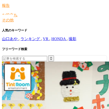
情報
報告
お役立ち
その他
人気のキーワード
山口あや
,
ランキング
,
VR
,
HONDA
,
撮影
フリーワード検索
Search
for: