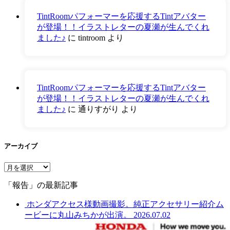
TintRoomパフォーマーを応援するTintアバター
が登場！！イラストレターの夏瀬が生んでくれ
ました♪
に
tintroom
より
TintRoomパフォーマーを応援するTintアバター
が登場！！イラストレターの夏瀬が生んでくれ
ました♪
に
通りすがり
より
アーカイブ
ア
ー
「報告」の最新記事
カ
イ
ホンダアクセス様動画撮影。純正アクセサリー紹介ム
ブ
ービーに丸山みちかが出演。
2026.07.02