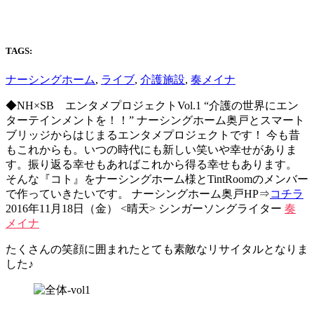
TAGS:
ナーシングホーム
,
ライブ
,
介護施設
,
奏メイナ
◆NH×SB エンタメプロジェクトVol.1 “介護の世界にエン
ターテインメントを！！” ナーシングホーム奥戸とスマート
ブリッジからはじまるエンタメプロジェクトです！ 今も昔
もこれからも。いつの時代にも新しい笑いや幸せがありま
す。振り返る幸せもあればこれから得る幸せもあります。
そんな『コト』をナーシングホーム様とTintRoomのメンバー
で作っていきたいです。 ナーシングホーム奥戸HP⇒
コチラ
2016年11月18日（金） <晴天> シンガーソングライター
奏
メイナ
たくさんの笑顔に囲まれたとても素敵なリサイタルとなりま
した♪