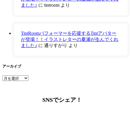
ました♪
に
tintroom
より
TintRoomパフォーマーを応援するTintアバター
が登場！！イラストレターの夏瀬が生んでくれ
ました♪
に
通りすがり
より
アーカイブ
ア
ー
カ
イ
SNSでシェア！
ブ
LINEからでもお問い合わせ頂けます
下記QRコード又はボタンから追加