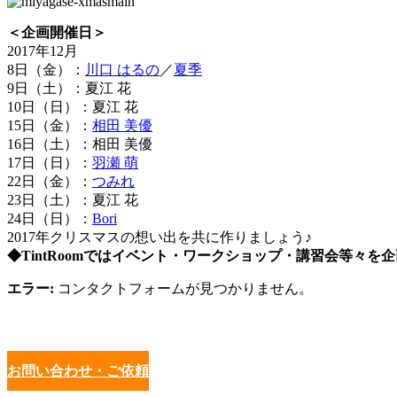
＜企画開催日＞
2017年12月
8日（金）：
川口 はるの
／
夏季
9日（土）：夏江 花
10日（日）：夏江 花
15日（金）：
相田 美優
16日（土）：相田 美優
17日（日）：
羽瀬 萌
22日（金）：
つみれ
23日（土）：夏江 花
24日（日）：
Bori
2017年クリスマスの想い出を共に作りましょう♪
◆TintRoomではイベント・ワークショップ・講習会等々
エラー:
コンタクトフォームが見つかりません。
お問い合わせ・ご依頼