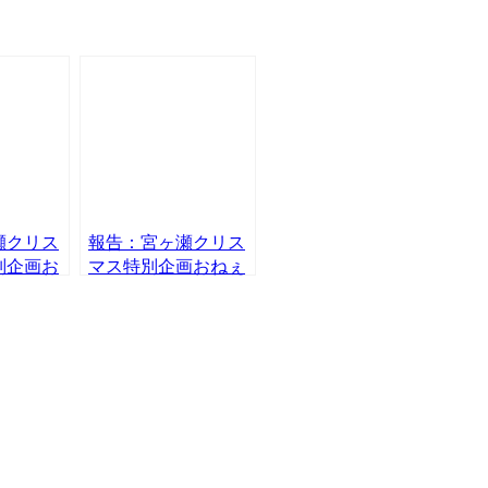
瀬クリス
報告：宮ヶ瀬クリス
特別企画お
マス特別企画おねぇ
ンタ撮影
さんサンタ撮影