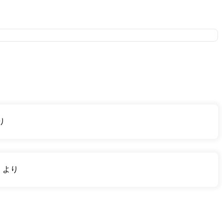
り
り
より