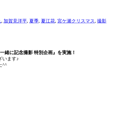
れ
,
加賀見洋平
,
夏季
,
夏江花
,
宮ケ瀬クリスマス
,
撮影
と一緒に記念撮影 特別企画』を実施！
ざいます♪
^^