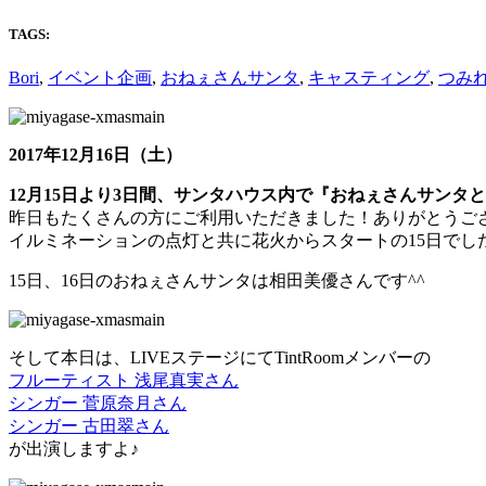
TAGS:
Bori
,
イベント企画
,
おねぇさんサンタ
,
キャスティング
,
つみ
2017年12月16日（土）
12月15日より3日間、サンタハウス内で『おねぇさんサンタ
昨日もたくさんの方にご利用いただきました！ありがとうご
イルミネーションの点灯と共に花火からスタートの15日でした
15日、16日のおねぇさんサンタは相田美優さんです^^
そして本日は、LIVEステージにてTintRoomメンバーの
フルーティスト 浅尾真実さん
シンガー 菅原奈月さん
シンガー 古田翠さん
が出演しますよ♪