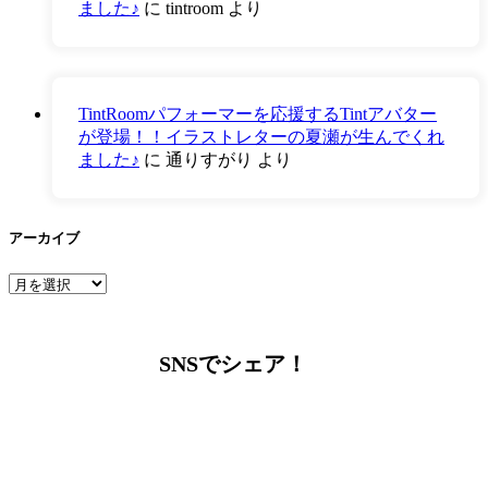
ました♪
に
tintroom
より
TintRoomパフォーマーを応援するTintアバター
が登場！！イラストレターの夏瀬が生んでくれ
ました♪
に
通りすがり
より
アーカイブ
ア
ー
カ
イ
SNSでシェア！
ブ
LINEからでもお問い合わせ頂けます
下記QRコード又はボタンから追加