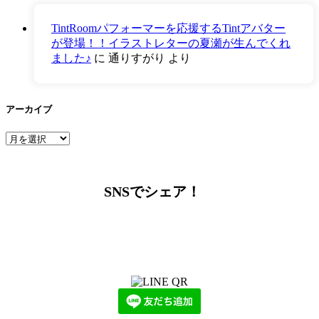
TintRoomパフォーマーを応援するTintアバター
が登場！！イラストレターの夏瀬が生んでくれ
ました♪
に
通りすがり
より
アーカイブ
ア
ー
カ
イ
SNSでシェア！
ブ
LINEからでもお問い合わせ頂けます
下記QRコード又はボタンから追加