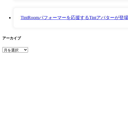
TintRoomパフォーマーを応援するTintアバター
アーカイブ
ア
ー
カ
イ
ブ