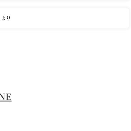
り
より
INE