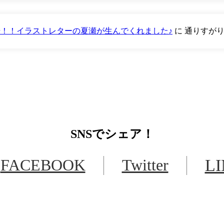
が登場！！イラストレターの夏瀬が生んでくれました♪
に
通りすが
SNS
でシェア！
FACEBOOK
Twitter
L
LINEからでもお問い合わせ頂けます
下記QRコード又はボタンから追加