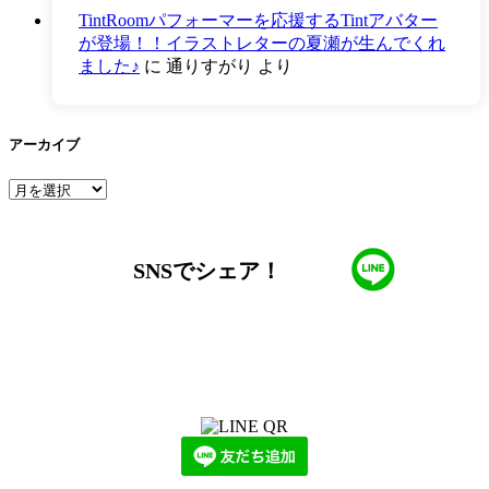
TintRoomパフォーマーを応援するTintアバター
が登場！！イラストレターの夏瀬が生んでくれ
ました♪
に
通りすがり
より
アーカイブ
ア
ー
カ
イ
SNSでシェア！
ブ
LINEからでもお問い合わせ頂けます
下記QRコード又はボタンから追加