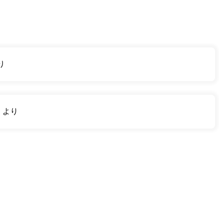
り
り
より