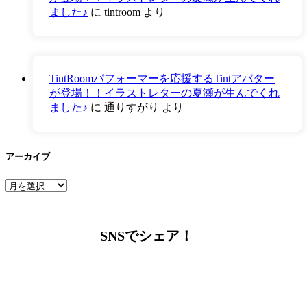
ました♪
に
tintroom
より
TintRoomパフォーマーを応援するTintアバター
が登場！！イラストレターの夏瀬が生んでくれ
ました♪
に
通りすがり
より
アーカイブ
ア
ー
カ
イ
SNSでシェア！
ブ
LINEからでもお問い合わせ頂けます
下記QRコード又はボタンから追加