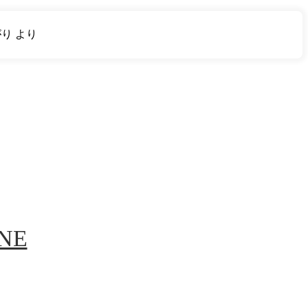
がり
より
INE