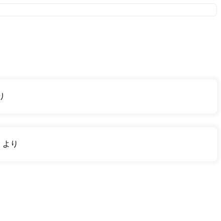
り
り
より