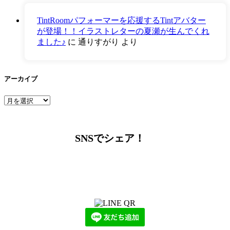
TintRoomパフォーマーを応援するTintアバター
が登場！！イラストレターの夏瀬が生んでくれ
ました♪
に
通りすがり
より
アーカイブ
ア
ー
カ
イ
SNSでシェア！
ブ
LINEからでもお問い合わせ頂けます
下記QRコード又はボタンから追加