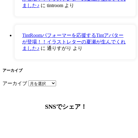
ました♪
に
tintroom
より
TintRoomパフォーマーを応援するTintアバター
が登場！！イラストレターの夏瀬が生んでくれ
ました♪
に
通りすがり
より
アーカイブ
アーカイブ
SNSでシェア！
LINEからでもお問い合わせ頂けます
下記QRコード又はボタンから追加