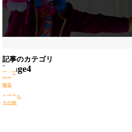
記事のカテゴリ
image4
すべて
情報
報告
お役立ち
その他