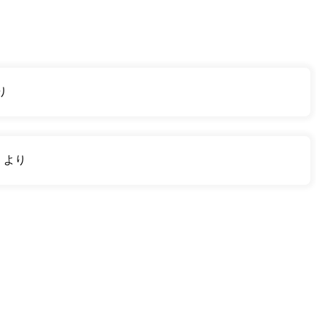
り
り
より