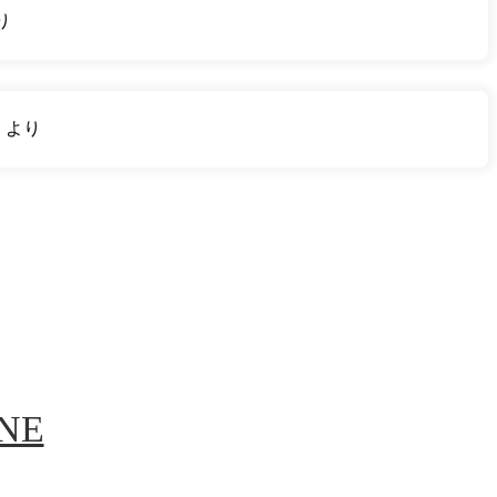
り
り
より
INE