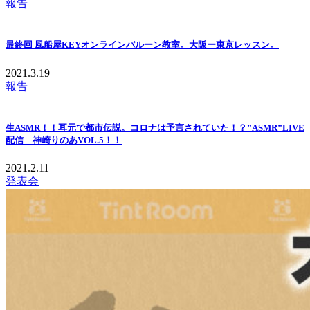
報告
最終回 風船屋KEYオンラインバルーン教室。大阪ー東京レッスン。
2021.3.19
報告
生ASMR！！耳元で都市伝説。コロナは予言されていた！？”ASMR”LIVE
配信 神崎りのあVOL.5！！
2021.2.11
発表会