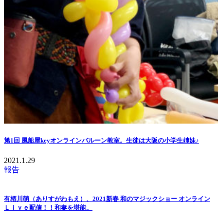
第1回 風船屋keyオンラインバルーン教室。生徒は大阪の小学生姉妹♪
2021.1.29
報告
有栖川萌（ありすがわもえ）、2021新春 和のマジックショー オンライン
Ｌｉｖｅ配信！！和妻を堪能。