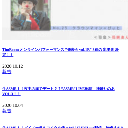
TintRoom オンラインパフォーマンス ”発表会 vol.1R” 8組の 出場者 決
定！！
2020.10.12
報告
生ASMR！！夜中の海でデート？？”ASMR”LIVE配信 神崎りのあ
VOL.3！！
2020.10.04
報告
生ASMR！！バイノーラルマイクを使った”ASMR”Live配信 神崎りのあ