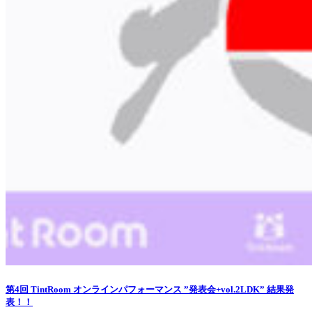
第4回 TintRoom オンラインパフォーマンス ”発表会+vol.2LDK” 結果発
表！！