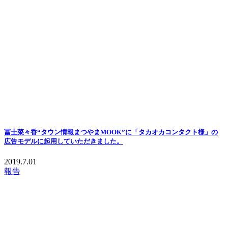
冨士菜々香“タウン情報まつやまMOOK”に「タカオカコンタクト様」の
広告モデルに起用していただきました。
2019.7.01
報告