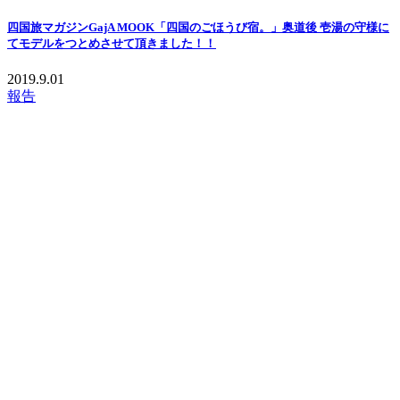
四国旅マガジンGajA MOOK「四国のごほうび宿。」奥道後 壱湯の守様に
てモデルをつとめさせて頂きました！！
2019.9.01
報告