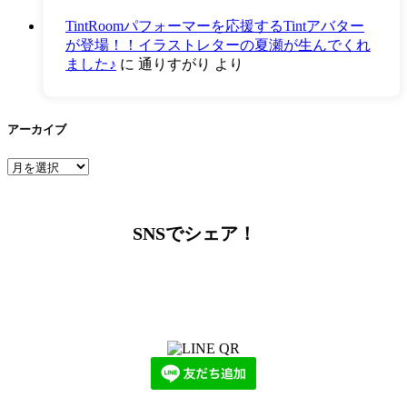
TintRoomパフォーマーを応援するTintアバター
が登場！！イラストレターの夏瀬が生んでくれ
ました♪
に
通りすがり
より
アーカイブ
ア
ー
カ
イ
SNSでシェア！
ブ
LINEからでもお問い合わせ頂けます
下記QRコード又はボタンから追加