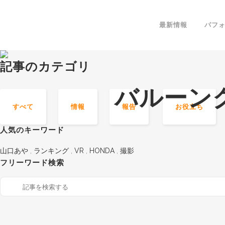
最新情報
パフ
記事のカテゴリ
バルーング
すべて
情報
報告
お役立ち
人気のキーワード
山口あや
,
ランキング
,
VR
,
HONDA
,
撮影
フリーワード検索
報告
情報