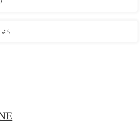
り
り
より
INE