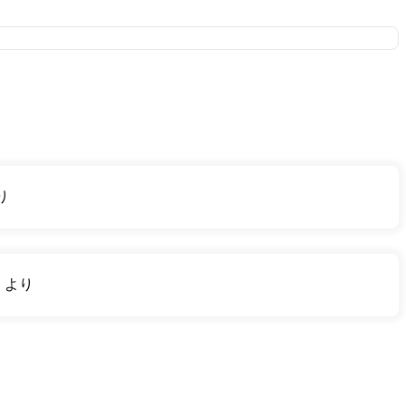
り
り
より