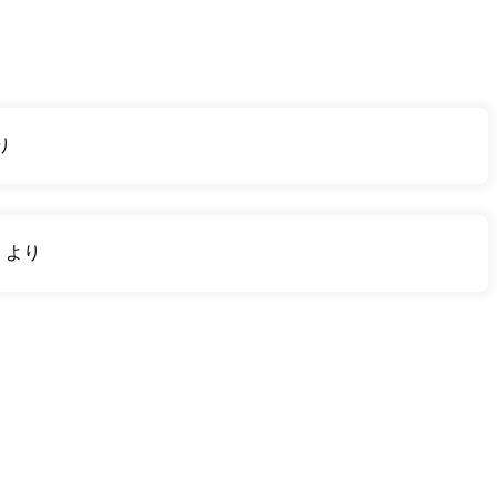
り
り
より