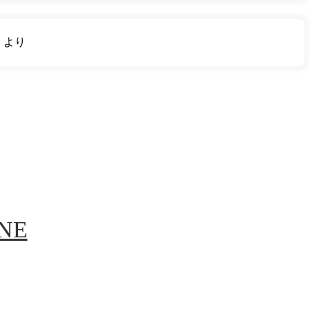
り
より
INE