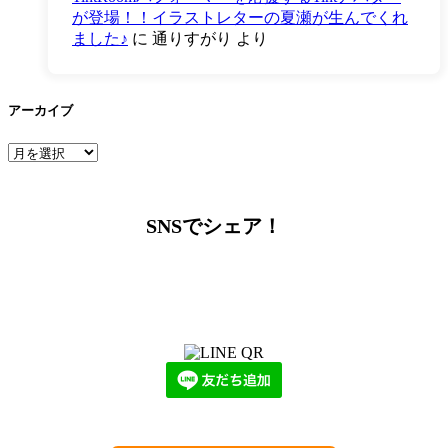
が登場！！イラストレターの夏瀬が生んでくれ
ました♪
に
通りすがり
より
アーカイブ
ア
ー
カ
イ
SNSでシェア！
ブ
LINEからでもお問い合わせ頂けます
下記QRコード又はボタンから追加