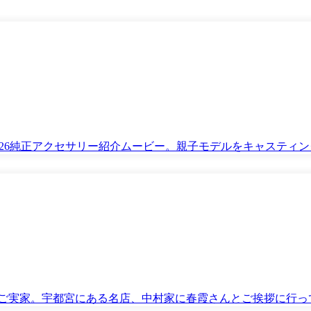
DA2026純正アクセサリー紹介ムービー。親子モデルをキャスティ
ご実家。宇都宮にある名店、中村家に春霞さんとご挨拶に行っ