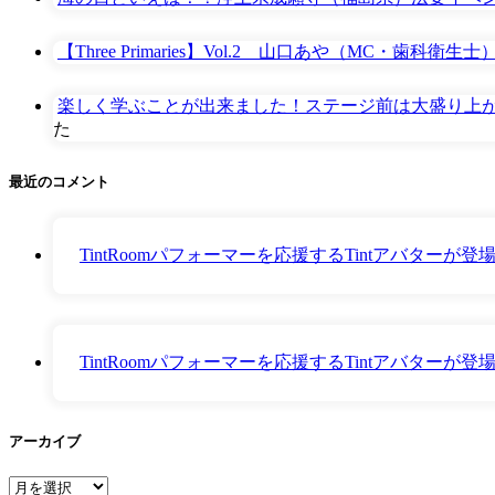
【Three Primaries】Vol.2 山口あや（MC・歯科衛
楽しく学ぶことが出来ました！ステージ前は大盛り上が
た
最近のコメント
TintRoomパフォーマーを応援するTintアバター
TintRoomパフォーマーを応援するTintアバター
アーカイブ
ア