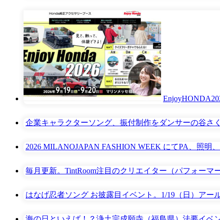
EnjoyHON
企業キャラクターソング、振付制作をダンサーの谷さ
2026 MILANOJAPAN FASHION WEEK にてP
毎月更新。TintRoom注目のクリエイター（パフォーマー
はなげ忍者ソング お披露目イベント。1/19（日）アール
海の日といえば！？浄土宗成願寺（福島県）法要イベン